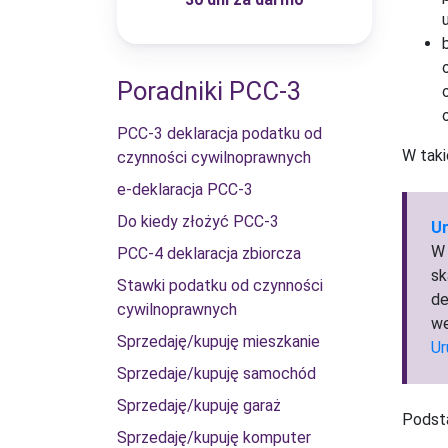
Poradniki PCC-3
PCC-3 deklaracja podatku od
W taki
czynności cywilnoprawnych
e-deklaracja PCC-3
Do kiedy złożyć PCC-3
Ur
W 
PCC-4 deklaracja zbiorcza
sk
Stawki podatku od czynności
de
cywilnoprawnych
we
Sprzedaję/kupuję mieszkanie
Ur
Sprzedaje/kupuję samochód
Sprzedaję/kupuję garaż
Podsta
Sprzedaję/kupuję komputer