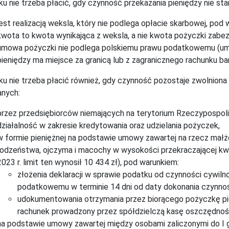
u nie trzeba płacić, gdy czynność przekazania pieniędzy nie sta
jest realizacją weksla, który nie podlega opłacie skarbowej, po
kwota to kwota wynikająca z weksla, a nie kwota pożyczki zabe
umowa pożyczki nie podlega polskiemu prawu podatkowemu (umow
pieniędzy ma miejsce za granicą lub z zagranicznego rachunku b
u nie trzeba płacić również, gdy czynność pozostaje zwolniona
anych:
przez przedsiębiorców niemających na terytorium Rzeczypospolit
działalność w zakresie kredytowania oraz udzielania pożyczek,
w formie pieniężnej na podstawie umowy zawartej na rzecz małż
rodzeństwa, ojczyma i macochy w wysokości przekraczającej kwo
2023 r. limit ten wynosił 10 434 zł), pod warunkiem:
złożenia deklaracji w sprawie podatku od czynności cywi
podatkowemu w terminie 14 dni od daty dokonania czynnoś
udokumentowania otrzymania przez biorącego pożyczkę pie
rachunek prowadzony przez spółdzielczą kasę oszczędno
na podstawie umowy zawartej między osobami zaliczonymi do I g