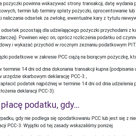
pożyczki powinna wskazywać strony transakcji, datę wydania p
owych, termin lub terminy spłaty pożyczki, oprocentowanie lub j
i naliczania odsetek za zwłokę, ewentualne kary z tytułu niewyw
odsetek pozostają dla udzielającego pożyczki przychodami z kap
arczej). Powinien więc on,
oprócz rozliczenia podatku od czynn
dowy i wykazać przychód w rocznym zeznaniu podatkowym PIT
zki podatkowe w zakresie PCC ciążą na biorącym pożyczkę, któ
w terminie 14 dni od dnia dokonania transakcji kupna (podpisania
w urzędzie skarbowym deklarację PCC-3 ,
zapłacić podatek najpóźniej w terminie 14 dni od dnia udzielenia 
złożenia deklaracji PCC-3).
 płacę podatku, gdy…
padku, gdy nie podlega się opodatkowaniu PCC lub jest się z n
acji PCC-3. Wyjątki od tej zasady wskazaliśmy poniżej.