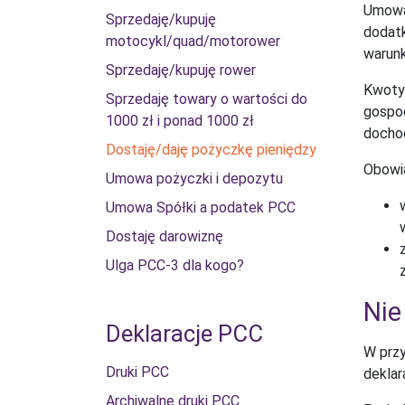
Umowa 
Sprzedaję/kupuję
dodatk
motocykl/quad/motorower
warunk
Sprzedaję/kupuję rower
Kwoty 
Sprzedaję towary o wartości do
gospod
1000 zł i ponad 1000 zł
docho
Dostaję/daję pożyczkę pieniędzy
Obowią
Umowa pożyczki i depozytu
Umowa Spółki a podatek PCC
Dostaję darowiznę
Ulga PCC-3 dla kogo?
Nie
Deklaracje PCC
W przy
Druki PCC
deklar
Archiwalne druki PCC