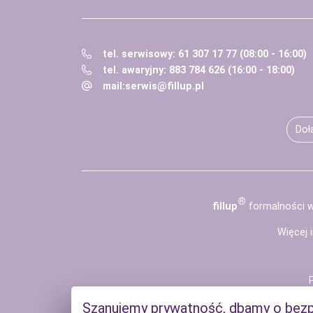
tel. serwisowy: 61 307 17 77 (08:00 - 16:00)
tel. awaryjny: 883 784 626 (16:00 - 18:00)
mail:
serwis@fillup.pl
Doł
®
fill
up
formalności w
Więcej 
Szanujemy prywatność, dbamy o bez