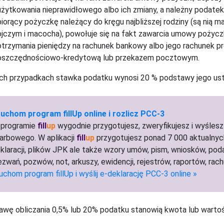
użytkowania nieprawidłowego albo ich zmiany, a należny podatek
biorący pożyczkę należący do kręgu najbliższej rodziny (są nią m
ojczym i macocha), powołuje się na fakt zawarcia umowy pożyczk
otrzymania pieniędzy na rachunek bankowy albo jego rachunek p
oszczędnościowo-kredytową lub przekazem pocztowym.
ch przypadkach stawka podatku wynosi 20 % podstawy jego ust
uchom program fillUp online i rozlicz PCC-3
programie
fill
up
wygodnie przygotujesz, zweryfikujesz i wyślesz
arbowego. W aplikacji
fill
up
przygotujesz ponad 7 000 aktualnych 
klaracji, plików JPK ale także wzory umów, pism, wniosków, po
zwań, pozwów, not, arkuszy, ewidencji, rejestrów, raportów, rac
uchom program fillUp i wyślij e-deklarację PCC-3 online »
wę obliczania 0,5% lub 20% podatku stanowią kwota lub wartoś