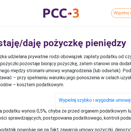
Wypełnij 
staję/daję pożyczkę pieniędzy
ka udzielana prywatnie rodzi obowiązek zapłaty podatku od c
 pożyczki pozostaje biorący pożyczkę, zatem stanowi ona dodat
nego między stronami umowy wynagrodzenia (lub odsetek). Po
awać – przy spełnieniu warunku jego ponoszenia w celach uzysk
hodów – kosztem podatkowym.
Wypełnij szybko i wygodnie umowę
 podatku wynosi 0,5%, chyba że przed organem podatkowym lu
ści sprawdzających, postępowania podatkowego, kontroli poda
podatnik powołuje się na fakt zawarcia umowy pożyczki, depozy