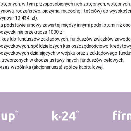
zstępnych, w tym przysposobionych i ich zstępnych, wstępnych, 
synową, rodzeństwo, ojczyma, macochę i teściów) do wysokości 3
wynosił 10 434 zł),
na podstawie umowy zawartej między innymi podmiotami niż oso
pożyczki nie przekracza 1000 zł,
z kas lub funduszów zakładowych, funduszów związków zawod
pożyczkowych, spółdzielczych kas oszczędnościowo-kredytowy
pożyczkowych działających w wojsku oraz z zakładowego fundus
z utworzonych w drodze ustawy innych funduszów celowych,
przez wspólnika (akcjonariusza) spółce kapitałowej.