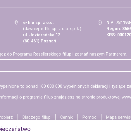
e-file sp. z o.o.
NIP: 781193
(dawniej: e-file sp. z o.o. sp. k.)
Regon: 365
ul. Jeziorańska 12
KRS: 00012
(60-461) Poznań
ącz do Programu Resellerskiego fillup i zostań naszym Partnerem.
ypełnione to ponad 160 000 000 wypełnionych deklaracji i tysiące z
informacji o programie fillup znajdziesz na stronie produktowej
www.f
Pobierz
Dlaczego fillup
Cennik
Pomoc
Mapa serwis
pieczeństwo