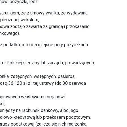
nowi pożyczki, lecz:
d warunkiem, że z umowy wynika, że wydawana
zpieczonej wekslem,
a zostaje zawarta za granicą i przekazanie
ankowego).
 z podatku, a to ma miejsce przy pożyczkach
ej Polskiej siedziby lub zarządu, prowadzących
onka, zstępnych, wstępnych, pasierba,
tę 36 120 zł zł tej ustawy (do 30 czerwca
lnoprawnych właściwemu organowi
ci,
niędzy na rachunek bankowy, albo jego
ściowo-kredytową lub przekazem pocztowym,
rupy podatkowej (zalicza się nich małżonka,