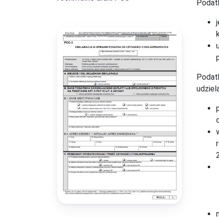
Podatk
Podatk
udziel