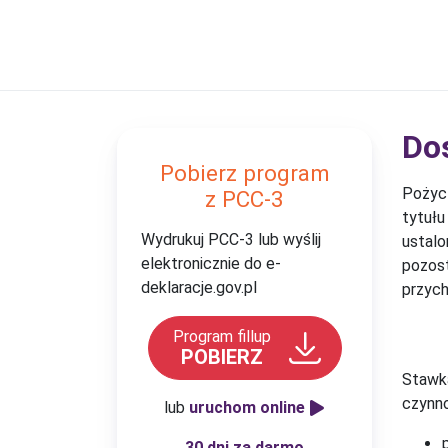
Do
Pobierz program
Pożycz
z PCC-3
tytułu
Wydrukuj PCC-3 lub wyślij
ustalo
elektronicznie do e-
pozost
deklaracje.gov.pl
przyc
Program fillup
POBIERZ
Stawka
czynno
lub
uruchom online
30 dni za darmo