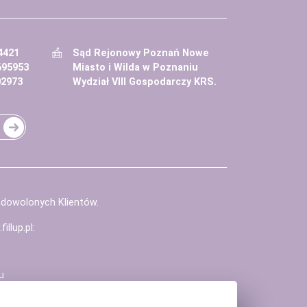
4421
Sąd Rejonowy Poznań Nowe
695953
Miasto i Wilda w Poznaniu
02973
Wydział VIII Gospodarczy KRS.
adowolonych Klientów.
illup.pl
:
u